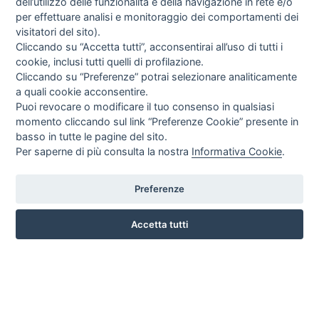
dell’utilizzo delle funzionalità e della navigazione in rete e/o
per effettuare analisi e monitoraggio dei comportamenti dei
visitatori del sito).
Cliccando su “Accetta tutti”, acconsentirai all’uso di tutti i
cookie, inclusi tutti quelli di profilazione.
Cliccando su “Preferenze” potrai selezionare analiticamente
a quali cookie acconsentire.
Puoi revocare o modificare il tuo consenso in qualsiasi
momento cliccando sul link “Preferenze Cookie” presente in
basso in tutte le pagine del sito.
Per saperne di più consulta la nostra
Informativa Cookie
.
Preferenze
CORSO ITALIA 97 - 87032 CAMPORA SAN GIOVANNI (CS)
3476518234
Accetta tutti
INFO SULL'AZIENDA
HOME
AZIENDA
NOTIZIE
DOVE SIAMO