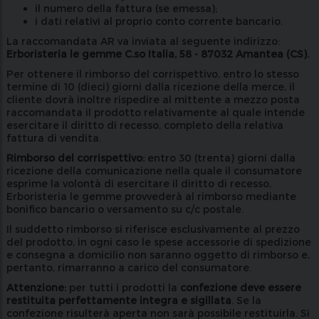
il numero della fattura (se emessa);
i dati relativi al proprio conto corrente bancario.
La raccomandata AR va inviata al seguente indirizzo:
Erboristeria le gemme C.so Italia, 58 - 87032 Amantea (CS).
Per ottenere il rimborso del corrispettivo, entro lo stesso
termine di 10 (dieci) giorni dalla ricezione della merce, il
cliente dovrà inoltre rispedire al mittente a mezzo posta
raccomandata il prodotto relativamente al quale intende
esercitare il diritto di recesso, completo della relativa
fattura di vendita.
Rimborso del corrispettivo:
entro 30 (trenta) giorni dalla
ricezione della comunicazione nella quale il consumatore
esprime la volontà di esercitare il diritto di recesso,
Erboristeria le gemme provvederà al rimborso mediante
bonifico bancario o versamento su c/c postale.
Il suddetto rimborso si riferisce esclusivamente al prezzo
del prodotto, in ogni caso le spese accessorie di spedizione
e consegna a domicilio non saranno oggetto di rimborso e,
pertanto, rimarranno a carico del consumatore.
Attenzione:
per tutti i prodotti la
confezione deve essere
restituita perfettamente integra e sigillata
. Se la
confezione risulterà aperta non sarà possibile restituirla. Si