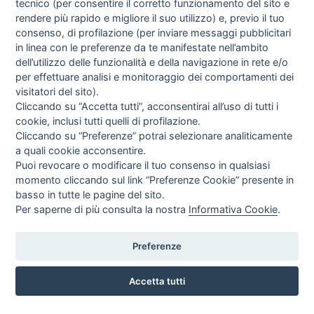
tecnico (per consentire il corretto funzionamento del sito e
rendere più rapido e migliore il suo utilizzo) e, previo il tuo
consenso, di profilazione (per inviare messaggi pubblicitari
in linea con le preferenze da te manifestate nell’ambito
dell’utilizzo delle funzionalità e della navigazione in rete e/o
per effettuare analisi e monitoraggio dei comportamenti dei
visitatori del sito).
Cliccando su “Accetta tutti”, acconsentirai all’uso di tutti i
cookie, inclusi tutti quelli di profilazione.
Cliccando su “Preferenze” potrai selezionare analiticamente
a quali cookie acconsentire.
Puoi revocare o modificare il tuo consenso in qualsiasi
momento cliccando sul link “Preferenze Cookie” presente in
basso in tutte le pagine del sito.
Per saperne di più consulta la nostra
Informativa Cookie
.
Preferenze
CORSO ITALIA 97 - 87032 CAMPORA SAN GIOVANNI (CS)
3476518234
Accetta tutti
INFO SULL'AZIENDA
HOME