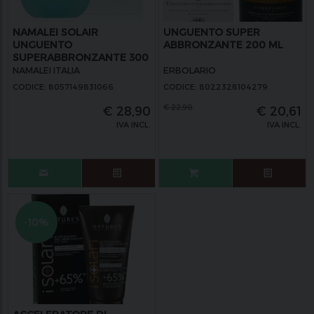
NAMALEI SOLAIR
UNGUENTO SUPER
UNGUENTO
ABBRONZANTE 200 ML
SUPERABBRONZANTE 300
ML
NAMALEI ITALIA
ERBOLARIO
CODICE: 8057149831066
CODICE: 8022328104279
€
22,90
€
28,90
€
20,61
IVA INCL.
IVA INCL.
-10%