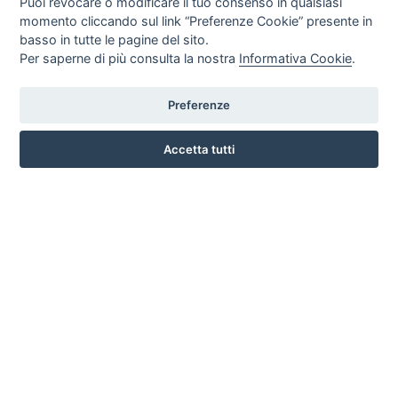
Puoi revocare o modificare il tuo consenso in qualsiasi
momento cliccando sul link “Preferenze Cookie” presente in
basso in tutte le pagine del sito.
Per saperne di più consulta la nostra
Informativa Cookie
.
Preferenze
CORSO ITALIA 97 - 87032 CAMPORA SAN GIOVANNI (CS)
3476518234
Accetta tutti
INFO SULL'AZIENDA
HOME
AZIENDA
NOTIZIE
DOVE SIAMO
CONTATTI
PRIVACY
TERMINI E CONDIZIONI
COOKIE POLICY
PREFERENZE COOKIE
GUIDA AGLI ACQUISTI