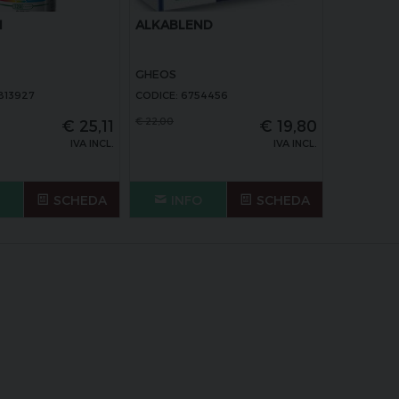
N
ALKABLEND
GHEOS
813927
CODICE: 6754456
€
22,00
€
25,11
€
19,80
IVA INCL.
IVA INCL.
SCHEDA
INFO
SCHEDA