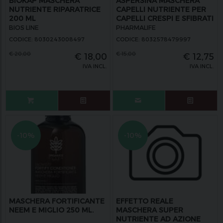
BIOKAP MASCHERA
ASPERSINA MASCHERA
NUTRIENTE RIPARATRICE
CAPELLI NUTRIENTE PER
200 ML
CAPELLI CRESPI E SFIBRATI
100 ML
BIOS LINE
PHARMALIFE
CODICE: 8030243008497
CODICE: 8032578479997
€
20,00
€
15,00
€
18,00
€
12,75
IVA INCL.
IVA INCL.
-10%
-10%
MASCHERA FORTIFICANTE
EFFETTO REALE
NEEM E MIGLIO 250 ML.
MASCHERA SUPER
NUTRIENTE AD AZIONE