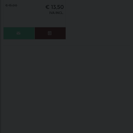
€
15,00
€
13,50
IVA INCL.