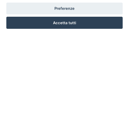
Preferenze
CORSO ITALIA 97 - 87032 CAMPORA SAN GIOVANNI (CS)
3476518234
Accetta tutti
INFO SULL'AZIENDA
HOME
AZIENDA
NOTIZIE
DOVE SIAMO
CONTATTI
PRIVACY
TERMINI E CONDIZIONI
COOKIE POLICY
PREFERENZE COOKIE
GUIDA AGLI ACQUISTI
PROCEDURA DI ACQUISTO
PAGAMENTI
DIRITTO DI RECESSO
SPEDIZIONI E COSTI