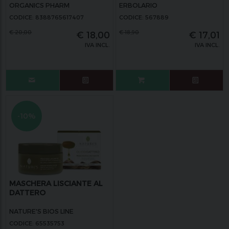
RESTITUTIVA 150ML
ORGANICS PHARM
ERBOLARIO
CODICE: 8388765617407
CODICE: 567889
€
20,00
€
18,90
€
18,00
€
17,01
IVA INCL.
IVA INCL.
-10%
MASCHERA LISCIANTE AL
DATTERO
NATURE'S BIOS LINE
CODICE: 65535753