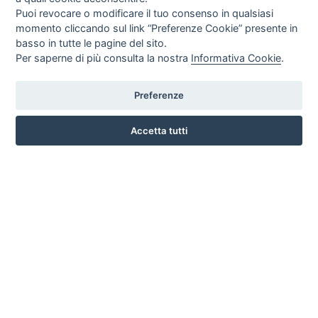
Puoi revocare o modificare il tuo consenso in qualsiasi
momento cliccando sul link “Preferenze Cookie” presente in
basso in tutte le pagine del sito.
Per saperne di più consulta la nostra
Informativa Cookie
.
Preferenze
CORSO ITALIA 97 - 87032 CAMPORA SAN GIOVANNI (CS)
3476518234
Accetta tutti
INFO SULL'AZIENDA
HOME
AZIENDA
NOTIZIE
DOVE SIAMO
CONTATTI
PRIVACY
TERMINI E CONDIZIONI
COOKIE POLICY
PREFERENZE COOKIE