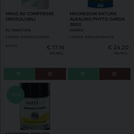
VMAG 60 COMPRESSE
MAGNESIUM NATURA
OROSOLUBILI
ALKALINO PHYTO GARDA
300G
ALTANATURA
NAMED
CODICE: 8050534218350
CODICE: 8051490300479
€
19,50
€
17,16
€
24,20
IVA INCL.
IVA INCL.
-10%