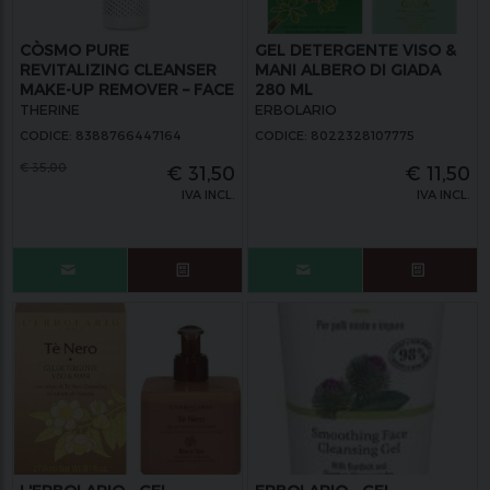
CÒSMO PURE
GEL DETERGENTE VISO &
REVITALIZING CLEANSER
MANI ALBERO DI GIADA
MAKE-UP REMOVER – FACE
280 ML
MASK
THERINE
ERBOLARIO
CODICE: 8388766447164
CODICE: 8022328107775
€
35,00
€
31,50
€
11,50
IVA INCL.
IVA INCL.