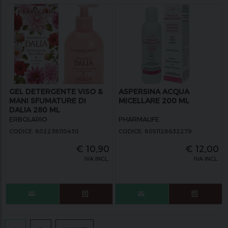
GEL DETERGENTE VISO &
ASPERSINA ACQUA
MANI SFUMATURE DI
MICELLARE 200 ML
DALIA 280 ML
ERBOLARIO
PHARMALIFE
CODICE: 802238110430
CODICE: 8051128632279
€
10,90
€
12,00
IVA INCL.
IVA INCL.