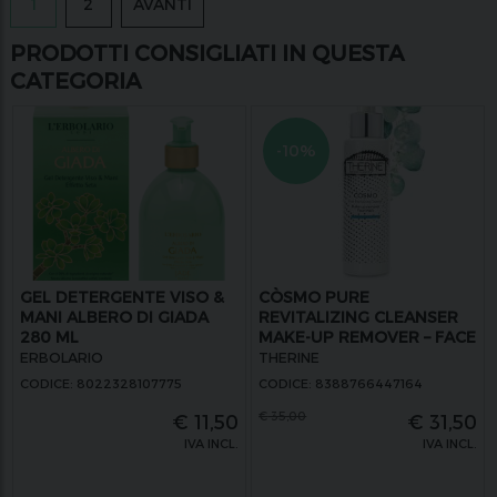
1
2
AVANTI
PRODOTTI CONSIGLIATI IN QUESTA
CATEGORIA
-10%
GEL DETERGENTE VISO &
CÒSMO PURE
MANI ALBERO DI GIADA
REVITALIZING CLEANSER
280 ML
MAKE-UP REMOVER – FACE
MASK
ERBOLARIO
THERINE
CODICE: 8022328107775
CODICE: 8388766447164
€
35,00
€
11,50
€
31,50
IVA INCL.
IVA INCL.