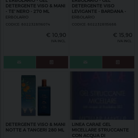
L'ERBOLARIO - GEL
ERBOLARIO - GEL
DETERGENTE VISO & MANI
DETERGENTE VISO
- TE' NERO - 270 ML
LEVIGANTE - BARDANA -
100 ML
ERBOLARIO
ERBOLARIO
CODICE: 8022328116074
CODICE: 8022328115688
€
10,90
€
15,90
IVA INCL.
IVA INCL.
DETERGENTE VISO & MANI
LINEA CARAE GEL
NOTTE A TANGERI 280 ML
MICELLARE STRUCCANTE
CON ACQUA DI