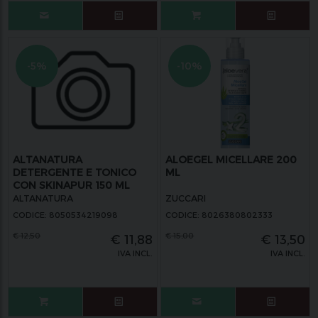
-5%
-10%
ALTANATURA
ALOEGEL MICELLARE 200
DETERGENTE E TONICO
ML
CON SKINAPUR 150 ML
ALTANATURA
ZUCCARI
CODICE: 8050534219098
CODICE: 8026380802333
€
12,50
€
15,00
€
11,88
€
13,50
IVA INCL.
IVA INCL.