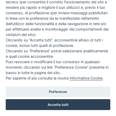
tecnico (per consentire il corretto funzionamento del sito e
rendere più rapido e migliore il suo utilizzo) e, previo il tuo
consenso, di profilazione (per inviare messaggi pubblicitari
in linea con le preferenze da te manifestate nell’ambito
dell’utilizzo delle funzionalità e della navigazione in rete e/o
per effettuare analisi e monitoraggio dei comportamenti dei
visitatori del sito).
Cliccando su “Accetta tutti”, acconsentirai all’uso di tutti i
cookie, inclusi tutti quelli di profilazione.
Cliccando su “Preferenze” potrai selezionare analiticamente
a quali cookie acconsentire.
Puoi revocare o modificare il tuo consenso in qualsiasi
momento cliccando sul link “Preferenze Cookie” presente in
basso in tutte le pagine del sito.
Per saperne di più consulta la nostra
Informativa Cookie
.
Preferenze
CORSO ITALIA 97 - 87032 CAMPORA SAN GIOVANNI (CS)
3476518234
Accetta tutti
INFO SULL'AZIENDA
HOME