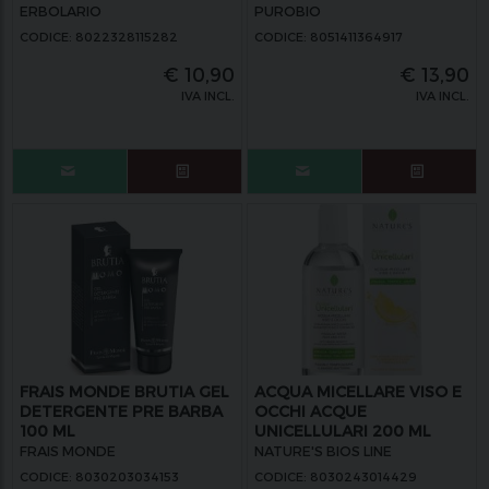
FIORDALISO 100 ML
ERBOLARIO
PUROBIO
CODICE: 8022328115282
CODICE: 8051411364917
€
10,90
€
13,90
IVA INCL.
IVA INCL.
FRAIS MONDE BRUTIA GEL
ACQUA MICELLARE VISO E
DETERGENTE PRE BARBA
OCCHI ACQUE
100 ML
UNICELLULARI 200 ML
FRAIS MONDE
NATURE'S BIOS LINE
CODICE: 8030203034153
CODICE: 8030243014429