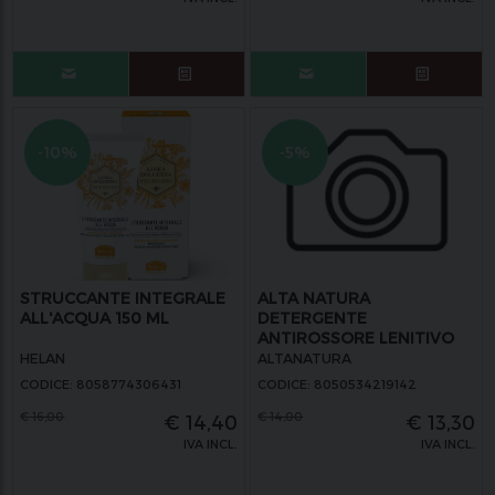
-10%
-5%
STRUCCANTE INTEGRALE
ALTA NATURA
ALL'ACQUA 150 ML
DETERGENTE
ANTIROSSORE LENITIVO
CON SKINALENYL 150 ML
HELAN
ALTANATURA
CODICE: 8058774306431
CODICE: 8050534219142
€
16,00
€
14,00
€
14,40
€
13,30
IVA INCL.
IVA INCL.