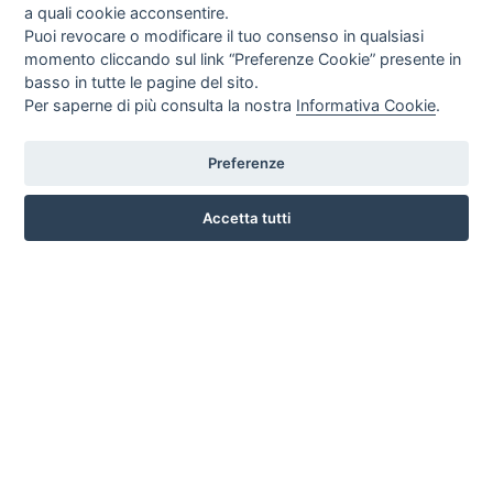
a quali cookie acconsentire.
Puoi revocare o modificare il tuo consenso in qualsiasi
momento cliccando sul link “Preferenze Cookie” presente in
basso in tutte le pagine del sito.
Per saperne di più consulta la nostra
Informativa Cookie
.
Preferenze
CORSO ITALIA 97 - 87032 CAMPORA SAN GIOVANNI (CS)
3476518234
Accetta tutti
INFO SULL'AZIENDA
HOME
AZIENDA
NOTIZIE
DOVE SIAMO
CONTATTI
PRIVACY
TERMINI E CONDIZIONI
COOKIE POLICY
PREFERENZE COOKIE