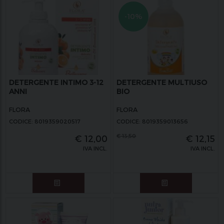
-10%
DETERGENTE INTIMO 3-12
DETERGENTE MULTIUSO
ANNI
BIO
FLORA
FLORA
CODICE: 8019359020517
CODICE: 8019359013656
€
13,50
€
12,00
€
12,15
IVA INCL.
IVA INCL.