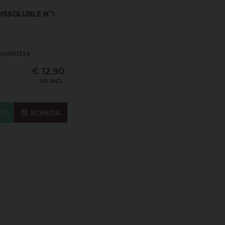
DISSOLUBLE N°1
1411361329
€
12,90
IVA INCL.
STA
SCHEDA