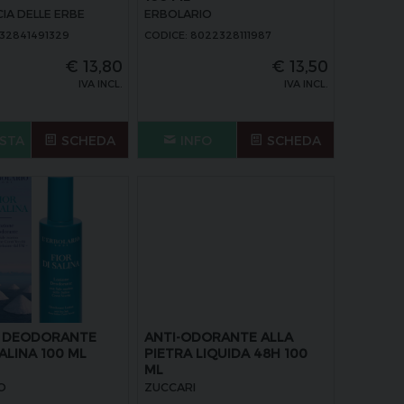
IA DELLE ERBE
ERBOLARIO
032841491329
CODICE: 8022328111987
€
13,80
€
13,50
IVA INCL.
IVA INCL.
STA
SCHEDA
INFO
SCHEDA
E DEODORANTE
ANTI-ODORANTE ALLA
SALINA 100 ML
PIETRA LIQUIDA 48H 100
ML
O
ZUCCARI