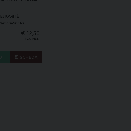
EL KARITÈ
094563456543
€
12,50
IVA INCL.
O
SCHEDA