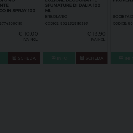
NTE
SFUMATURE DI DALIA 100
CO IN SPRAY 100
ML
ERBOLARIO
SOCIETÀ D
87743060110
CODICE: 8022328110393
CODICE: 8
€
10,00
€
13,90
IVA INCL.
IVA INCL.
SCHEDA
INFO
SCHEDA
INF