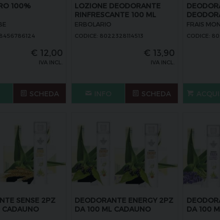
RO 100%
LOZIONE DEODORANTE
DEODOR
RINFRESCANTE 100 ML
DEODORA
BE
ERBOLARIO
FRAIS MO
58456786124
CODICE: 8022328114513
CODICE: 8
€
12,00
€
13,90
IVA INCL.
IVA INCL.
SCHEDA
INFO
SCHEDA
ACQUI
TE SENSE 2PZ
DEODORANTE ENERGY 2PZ
DEODOR
L CADAUNO
DA 100 ML CADAUNO
DA 100 