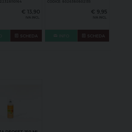
22328110164
CODICE: 8026380802135
€
13,90
€
9,95
IVA INCL.
IVA INCL.
O
SCHEDA
INFO
SCHEDA
A DEOSET 150 ML