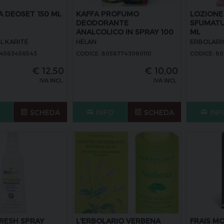
 DEOSET 150 ML
KAFFA PROFUMO
LOZION
DEODORANTE
SFUMATUR
ANALCOLICO IN SPRAY 100
ML
ML
L KARITÈ
HELAN
ERBOLARI
94563456543
CODICE: 80587743060110
CODICE: 8
€
12,50
€
10,00
IVA INCL.
IVA INCL.
SCHEDA
INFO
SCHEDA
INF
RESH SPRAY
L'ERBOLARIO VERBENA
FRAIS M