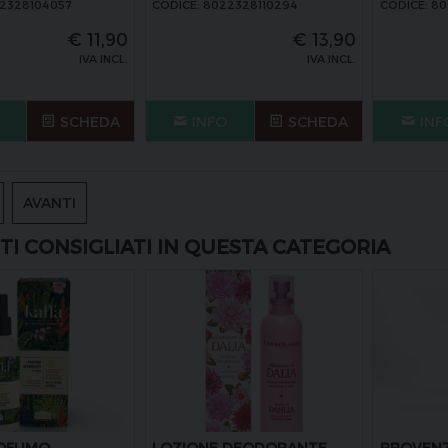
22328104057
CODICE: 8022328110294
CODICE: 80
€
11,90
€
13,90
IVA INCL.
IVA INCL.
SCHEDA
INFO
SCHEDA
INF
AVANTI
I CONSIGLIATI IN QUESTA CATEGORIA
ROFUMO
LOZIONE DEODORANTE
PROVENZ