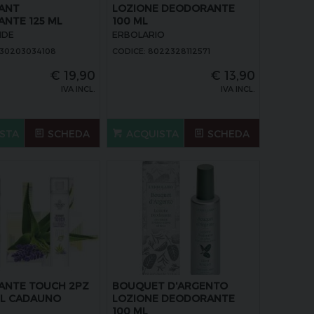
ANT
LOZIONE DEODORANTE
NTE 125 ML
100 ML
NDE
ERBOLARIO
030203034108
CODICE: 8022328112571
€
19,90
€
13,90
IVA INCL.
IVA INCL.
STA
SCHEDA
ACQUISTA
SCHEDA
ANTE TOUCH 2PZ
BOUQUET D'ARGENTO
ML CADAUNO
LOZIONE DEODORANTE
100 ML