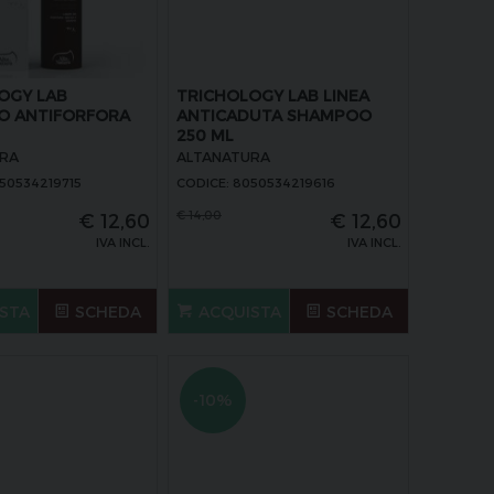
OGY LAB
TRICHOLOGY LAB LINEA
O ANTIFORFORA
ANTICADUTA SHAMPOO
250 ML
RA
ALTANATURA
50534219715
CODICE: 8050534219616
€
14,00
€
12,60
€
12,60
IVA INCL.
IVA INCL.
STA
SCHEDA
ACQUISTA
SCHEDA
-10%