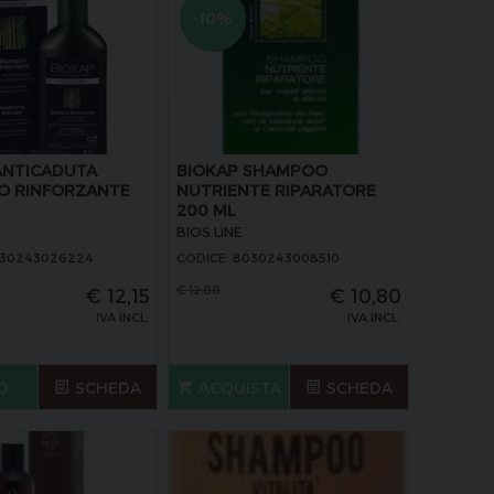
-10%
ANTICADUTA
BIOKAP SHAMPOO
O RINFORZANTE
NUTRIENTE RIPARATORE
200 ML
BIOS LINE
030243026224
CODICE: 8030243008510
€
12,00
€
12,15
€
10,80
IVA INCL.
IVA INCL.
O
SCHEDA
ACQUISTA
SCHEDA