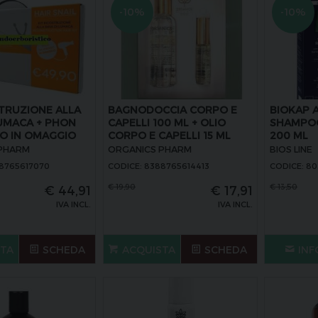
-10%
-10%
STRUZIONE ALLA
BAGNODOCCIA CORPO E
BIOKAP 
LUMACA + PHON
CAPELLI 100 ML + OLIO
SHAMPO
IO IN OMAGGIO
CORPO E CAPELLI 15 ML
200 ML
PHARM
ORGANICS PHARM
BIOS LINE
88765617070
CODICE: 8388765614413
CODICE: 8
€
19,90
€
13,50
€
44,91
€
17,91
IVA INCL.
IVA INCL.
STA
SCHEDA
ACQUISTA
SCHEDA
INF