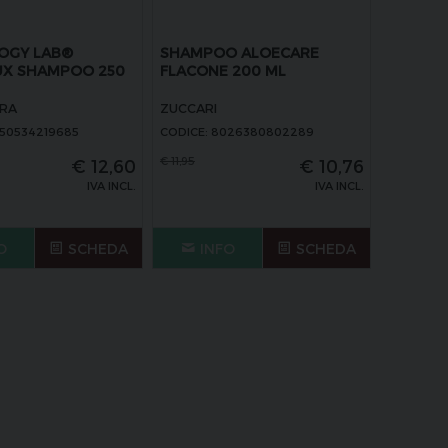
OGY LAB®
SHAMPOO ALOECARE
X SHAMPOO 250
FLACONE 200 ML
RA
ZUCCARI
050534219685
CODICE: 8026380802289
€
11,95
€
12,60
€
10,76
IVA INCL.
IVA INCL.
O
SCHEDA
INFO
SCHEDA