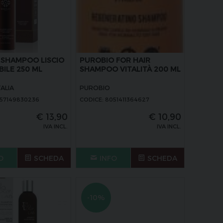
 SHAMPOO LISCIO
PUROBIO FOR HAIR
ILE 250 ML
SHAMPOO VITALITÀ 200 ML
TALIA
PUROBIO
057149830236
CODICE: 8051411364627
€
13,90
€
10,90
IVA INCL.
IVA INCL.
O
SCHEDA
INFO
SCHEDA
-10%