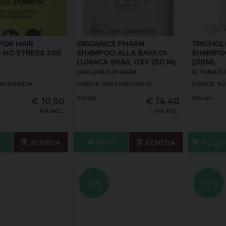
FOR HAIR
ORGANICS PHARM
TRICHOL
NO STRESS 200
SHAMPOO ALLA BAVA DI
SHAMPO
LUMACA SNAIL OXY 250 ML
250ML
ORGANICS PHARM
ALTANATU
1411364634
CODICE: 8388765609891
CODICE: 80
€
16,00
€
14,00
€
10,90
€
14,40
IVA INCL.
IVA INCL.
SCHEDA
INFO
SCHEDA
ACQUI
-10%
-10%