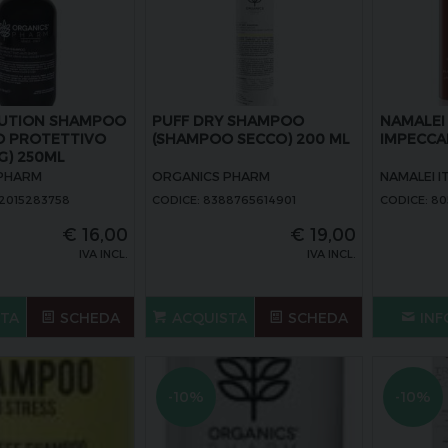
LUTION SHAMPOO
PUFF DRY SHAMPOO
NAMALEI
O PROTETTIVO
(SHAMPOO SECCO) 200 ML
IMPECCAB
G) 250ML
PHARM
ORGANICS PHARM
NAMALEI I
52015283758
CODICE: 8388765614901
CODICE: 8
€
16,00
€
19,00
IVA INCL.
IVA INCL.
STA
SCHEDA
ACQUISTA
SCHEDA
INF
-10%
-10%