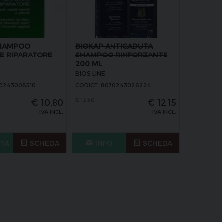
SHAMPOO
BIOKAP ANTICADUTA
E RIPARATORE
SHAMPOO RINFORZANTE
200 ML
BIOS LINE
30243008510
CODICE: 8030243026224
€
13,50
€
10,80
€
12,15
IVA INCL.
IVA INCL.
STA
SCHEDA
INFO
SCHEDA