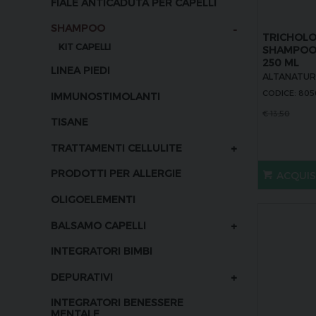
FIALE ANTICADUTA PER CAPELLI
-
SHAMPOO
TRICHOLO
KIT CAPELLI
SHAMPOO 
250 ML
LINEA PIEDI
ALTANATU
CODICE: 805
IMMUNOSTIMOLANTI
€
13,50
TISANE
+
TRATTAMENTI CELLULITE
PRODOTTI PER ALLERGIE
ACQUI
OLIGOELEMENTI
+
BALSAMO CAPELLI
INTEGRATORI BIMBI
+
DEPURATIVI
INTEGRATORI BENESSERE
MENTALE