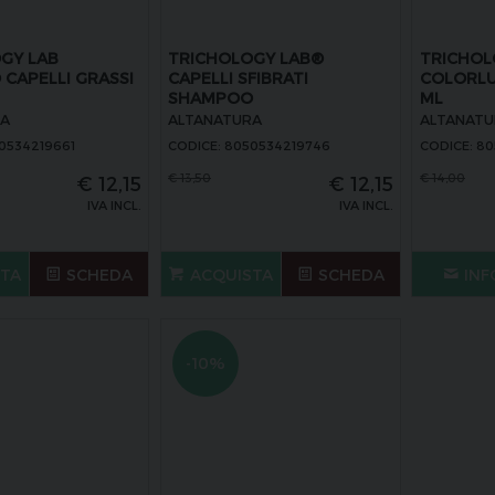
GY LAB
TRICHOLOGY LAB®
TRICHOL
CAPELLI GRASSI
CAPELLI SFIBRATI
COLORLU
SHAMPOO
ML
RA
ALTANATURA
ALTANATU
0534219661
CODICE: 8050534219746
CODICE: 8
€
13,50
€
14,00
€
12,15
€
12,15
IVA INCL.
IVA INCL.
STA
SCHEDA
ACQUISTA
SCHEDA
INF
-10%