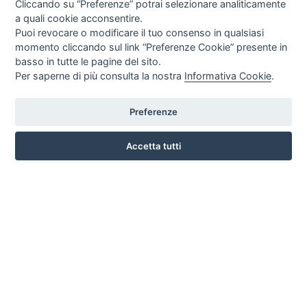
Cliccando su “Preferenze” potrai selezionare analiticamente
a quali cookie acconsentire.
Puoi revocare o modificare il tuo consenso in qualsiasi
momento cliccando sul link “Preferenze Cookie” presente in
basso in tutte le pagine del sito.
Per saperne di più consulta la nostra
Informativa Cookie
.
Preferenze
CORSO ITALIA 97 - 87032 CAMPORA SAN GIOVANNI (CS)
3476518234
Accetta tutti
INFO SULL'AZIENDA
HOME
AZIENDA
NOTIZIE
DOVE SIAMO
CONTATTI
PRIVACY
TERMINI E CONDIZIONI
COOKIE POLICY