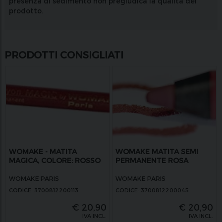
presenza di sedimento non pregiudica la qualità del
prodotto.
PRODOTTI CONSIGLIATI
WOMAKE - MATITA
WOMAKE MATITA SEMI
MAGICA, COLORE: ROSSO
PERMANENTE ROSA
WOMAKE PARIS
WOMAKE PARIS
CODICE: 3700812200113
CODICE: 3700812200045
€
20,90
€
20,90
IVA INCL.
IVA INCL.