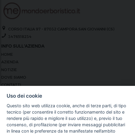
CORSO ITALIA 97 - 87032 CAMPORA SAN GIOVANNI (CS)
3476518234
INFO SULL'AZIENDA
HOME
AZIENDA
NOTIZIE
DOVE SIAMO
CONTATTI
PRIVACY
Uso dei cookie
TERMINI E CONDIZIONI
Questo sito web utilizza cookie, anche di terze parti, di tipo
COOKIE POLICY
tecnico (per consentire il corretto funzionamento del sito e
PREFERENZE COOKIE
rendere più rapido e migliore il suo utilizzo) e, previo il tuo
GUIDA AGLI ACQUISTI
consenso, di profilazione (per inviare messaggi pubblicitari
in linea con le preferenze da te manifestate nell’ambito
PROCEDURA DI ACQUISTO