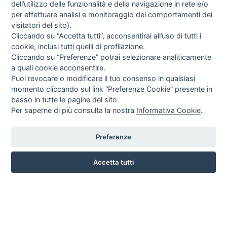
dell’utilizzo delle funzionalità e della navigazione in rete e/o
PAGAMENTI
per effettuare analisi e monitoraggio dei comportamenti dei
DIRITTO DI RECESSO
visitatori del sito).
SPEDIZIONI E COSTI
Cliccando su “Accetta tutti”, acconsentirai all’uso di tutti i
NEWSLETTER
cookie, inclusi tutti quelli di profilazione.
Cliccando su “Preferenze” potrai selezionare analiticamente
a quali cookie acconsentire.
Puoi revocare o modificare il tuo consenso in qualsiasi
Letta l’informativa privacy acconsento espressamente al trattamento
momento cliccando sul link “Preferenze Cookie” presente in
dei miei dati personali per finalità di marketing (newsletter, novità,
promozioni, ecc.).
basso in tutte le pagine del sito.
Consulta la nostra Privacy Policy
Per saperne di più consulta la nostra
Informativa Cookie
.
NETWORK
TOP
Preferenze
Mondoerboristico.it | Erboristeria Le Gemme Di Cicero Corrado | P.I.
02671460786
Accetta tutti
CREDITS