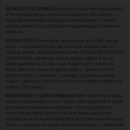
QUANDO
UTILIZZARLO
Drenare e depurare l’organismo
è fondamentale per il nostro benessere. Gli estratti
vegetali embrionali contenuti in Meristemo 13 hanno
questa finalità, con particolare tropismo per il sistema
linfatico.
MODO D'USO
Si consiglia l’assunzione di 40-60 gocce
(circa 1 cucchiaino) in un po’ di acqua tiepida, per 2-3
volte al giorno. Agitare bene prima dell’uso. INGREDIENTI
Stabilizzante: glicerolo, alcool, acqua, Abete bianco
(Abies pectinata DC. var. equi-trojani Asch. & Sint. Ex
Boiss, gemme), Noce (Juglans regia L., gemme), Vite
(Vitis vinifera L., gemme), Castagno (Castanea vesca
Gaertn., gemme), Uncaria (Uncaria tomentosa (Willd. Ex
Schult.) DC, radici).
AVVERTENZE
E
CONTROINDICAZIONI
Tenere fuori dalla
portata dei bambini sotto i 3 anni. Non superare la dose
giornaliera massima consigliata. Gli integratori non
vanno intesi come sostituti di una dieta variata ed
equilibrata e di un sano stile di vita. Conservare in luogo
fresco e asciutto, al riparo da fonti di calore. L’eventuale